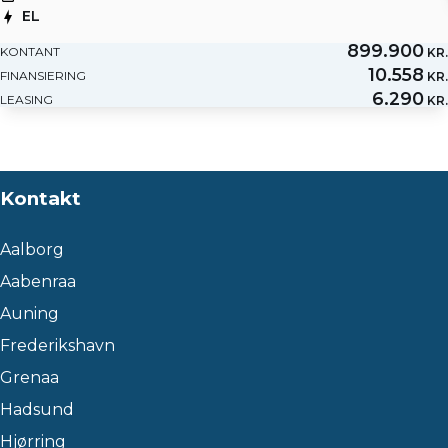
EL
899.900
KONTANT
KR.
10.558
FINANSIERING
KR.
6.290
LEASING
KR.
Kontakt
Aalborg
Aabenraa
Auning
Frederikshavn
Grenaa
Hadsund
Hjørring