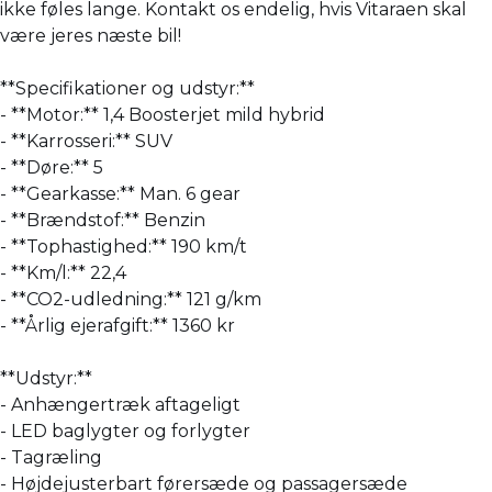
ikke føles lange. Kontakt os endelig, hvis Vitaraen skal
være jeres næste bil!
**Specifikationer og udstyr:**
- **Motor:** 1,4 Boosterjet mild hybrid
- **Karrosseri:** SUV
- **Døre:** 5
- **Gearkasse:** Man. 6 gear
- **Brændstof:** Benzin
- **Tophastighed:** 190 km/t
- **Km/l:** 22,4
- **CO2-udledning:** 121 g/km
- **Årlig ejerafgift:** 1360 kr
**Udstyr:**
- Anhængertræk aftageligt
- LED baglygter og forlygter
- Tagræling
- Højdejusterbart førersæde og passagersæde