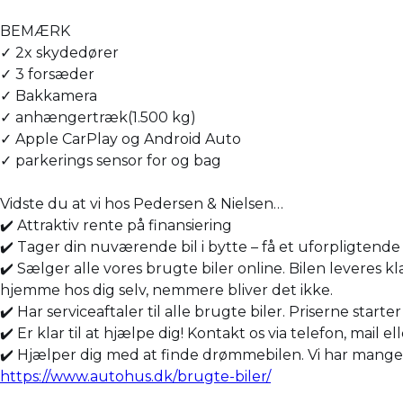
BEMÆRK
✓ 2x skydedører
✓ 3 forsæder
✓ Bakkamera
✓ anhængertræk(1.500 kg)
✓ Apple CarPlay og Android Auto
✓ parkerings sensor for og bag
Vidste du at vi hos Pedersen & Nielsen…
✔️ Attraktiv rente på finansiering
✔️ Tager din nuværende bil i bytte – få et uforpligtende 
✔️ Sælger alle vores brugte biler online. Bilen leveres kl
hjemme hos dig selv, nemmere bliver det ikke.
✔️ Har serviceaftaler til alle brugte biler. Priserne starte
✔️ Er klar til at hjælpe dig! Kontakt os via telefon, mail el
✔️ Hjælper dig med at finde drømmebilen. Vi har mange bil
https://www.autohus.dk/brugte-biler/