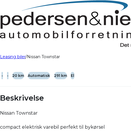
Leasing biler
Nissan Townstar
-
-
20 km
Automatisk
291 km
El
Beskrivelse
Nissan Townstar
compact elektrisk varebil perfekt til bykørsel