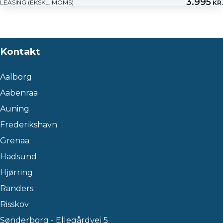
3.995
LEASING (EKSKL. MOMS)
KR.
Kontakt
Aalborg
Aabenraa
Auning
Frederikshavn
Grenaa
Hadsund
Hjørring
Randers
Risskov
Sønderborg - Ellegårdvej 5