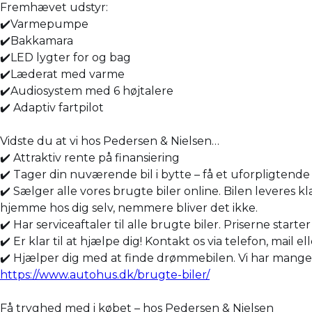
Fremhævet udstyr:
✔️Varmepumpe
✔️Bakkamara
✔️LED lygter for og bag
✔️Læderat med varme
✔️Audiosystem med 6 højtalere
✔️ Adaptiv fartpilot
Vidste du at vi hos Pedersen & Nielsen…
✔️ Attraktiv rente på finansiering
✔️ Tager din nuværende bil i bytte – få et uforpligtende 
✔️ Sælger alle vores brugte biler online. Bilen leveres kl
hjemme hos dig selv, nemmere bliver det ikke.
✔️ Har serviceaftaler til alle brugte biler. Priserne starte
✔️ Er klar til at hjælpe dig! Kontakt os via telefon, mail el
✔️ Hjælper dig med at finde drømmebilen. Vi har mange bil
https://www.autohus.dk/brugte-biler/
Få tryghed med i købet – hos Pedersen & Nielsen