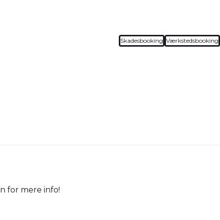
Skadesbooking
Værkstedsbooking
n for mere info!