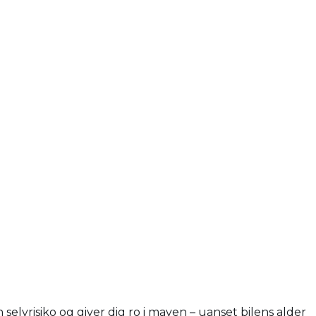
selvrisiko og giver dig ro i maven – uanset bilens alder