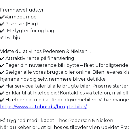
Fremhævet udstyr:
✔️Varmepumpe
✔️P-sensor (Bag)
✔️LED lygter for og bag
✔ 18" hjul
Vidste du at vi hos Pedersen & Nielsen…
✔️ Attraktiv rente på finansiering
✔️ Tager din nuværende bil i bytte – få et uforpligtende 
✔️ Sælger alle vores brugte biler online. Bilen leveres kl
hjemme hos dig selv, nemmere bliver det ikke.
✔️ Har serviceaftaler til alle brugte biler. Priserne starte
✔️ Er klar til at hjælpe dig! Kontakt os via telefon, mail el
✔️ Hjælper dig med at finde drømmebilen. Vi har mange bil
https://www.autohus.dk/brugte-biler/
Få tryghed med i købet – hos Pedersen & Nielsen
Når du køber brugt bil hos os, tilbyder vi en udvidet Fr