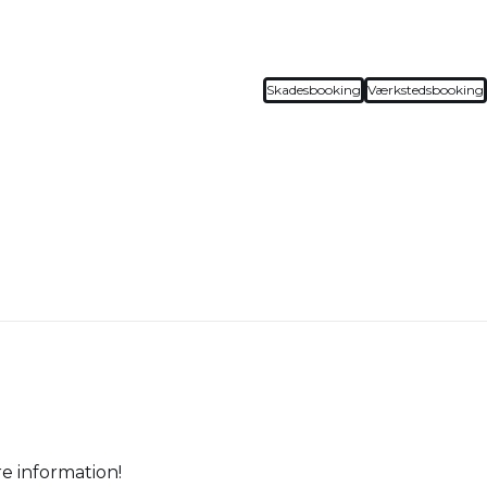
Skadesbooking
Værkstedsbooking
e information!