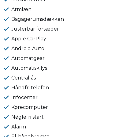
Armlæn
Bagagerumsdækken
Justerbar forsæder
Apple CarPlay
Android Auto
Automatgear
Automatisk lys
Centrallås
Håndfri telefon
Infocenter
Kørecomputer
Nøglefri start
Alarm
El-håndbremse