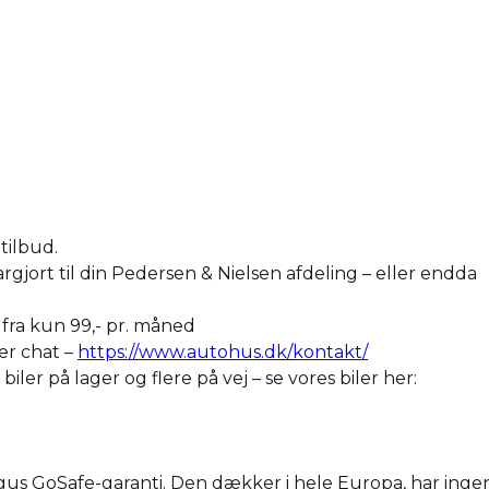
tilbud.
argjort til din Pedersen & Nielsen afdeling – eller endda
r fra kun 99,- pr. måned
ler chat –
https://www.autohus.dk/kontakt/
er på lager og flere på vej – se vores biler her:
agus GoSafe-garanti. Den dækker i hele Europa, har ingen 