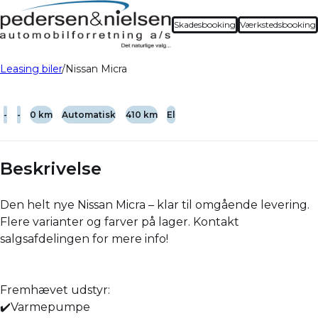
Skadesbooking
Værkstedsbooking
Leasing biler
Nissan Micra
-
-
0 km
Automatisk
410 km
El
Beskrivelse
Den helt nye Nissan Micra – klar til omgående levering.
Flere varianter og farver på lager. Kontakt
salgsafdelingen for mere info!
Fremhævet udstyr:
✔️Varmepumpe