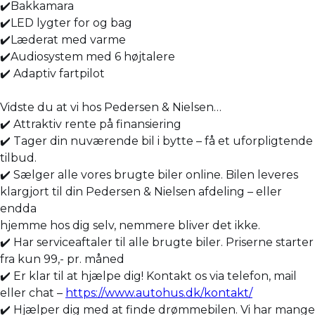
✔️Bakkamara
✔️LED lygter for og bag
✔️Læderat med varme
✔️Audiosystem med 6 højtalere
✔️ Adaptiv fartpilot
Vidste du at vi hos Pedersen & Nielsen…
✔️ Attraktiv rente på finansiering
✔️ Tager din nuværende bil i bytte – få et uforpligtende
tilbud.
✔️ Sælger alle vores brugte biler online. Bilen leveres
klargjort til din Pedersen & Nielsen afdeling – eller
endda
hjemme hos dig selv, nemmere bliver det ikke.
✔️ Har serviceaftaler til alle brugte biler. Priserne starter
fra kun 99,- pr. måned
✔️ Er klar til at hjælpe dig! Kontakt os via telefon, mail
eller chat –
https://www.autohus.dk/kontakt/
✔️ Hjælper dig med at finde drømmebilen. Vi har mange