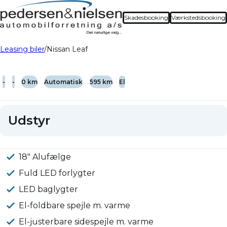
Skadesbooking
Værkstedsbooking
Leasing biler
Nissan Leaf
-
-
0 km
Automatisk
595 km
El
Udstyr
18" Alufælge
Fuld LED forlygter
LED baglygter
El-foldbare spejle m. varme
El-justerbare sidespejle m. varme