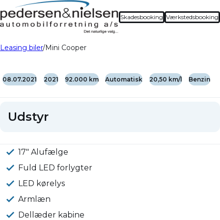
Skadesbooking
Værkstedsbooking
Leasing biler
Mini Cooper
08.07.2021
2021
92.000 km
Automatisk
20,50 km/l
Benzin
Udstyr
17" Alufælge
Fuld LED forlygter
LED kørelys
Armlæn
Dellæder kabine