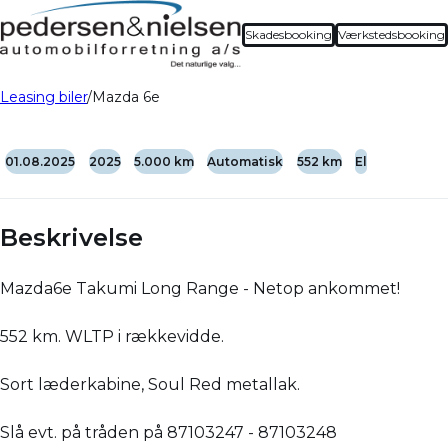
Skadesbooking
Værkstedsbooking
Leasing biler
Mazda 6e
01.08.2025
2025
5.000 km
Automatisk
552 km
El
Beskrivelse
Mazda6e Takumi Long Range - Netop ankommet!
552 km. WLTP i rækkevidde.
Sort læderkabine, Soul Red metallak.
Slå evt. på tråden på 87103247 - 87103248