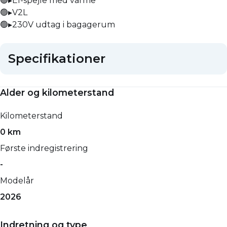
🟢▸El-spejle med varme
🟢▸V2L
🟢▸230V udtag i bagagerum
Specifikationer
Alder og kilometerstand
Kilometerstand
0 km
Første indregistrering
-
Modelår
2026
Indretning og type