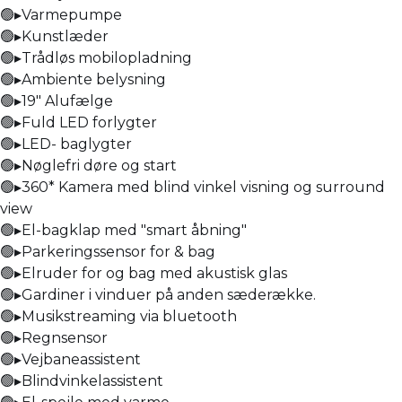
🟢▸Varmepumpe
🟢▸Kunstlæder
🟢▸Trådløs mobilopladning
🟢▸Ambiente belysning
🟢▸19" Alufælge
🟢▸Fuld LED forlygter
🟢▸LED- baglygter
🟢▸Nøglefri døre og start
🟢▸360* Kamera med blind vinkel visning og surround
view
🟢▸El-bagklap med "smart åbning"
🟢▸Parkeringssensor for & bag
🟢▸Elruder for og bag med akustisk glas
🟢▸Gardiner i vinduer på anden sæderække.
🟢▸Musikstreaming via bluetooth
🟢▸Regnsensor
🟢▸Vejbaneassistent
🟢▸Blindvinkelassistent