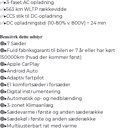
✅▸3-faset AC opladning
✅▸563 km WLTP rækkevidde
✅▸CCS stik til DC-opladning
✅▸DC opladningstid: (10-80% v. 800V) ~ 24 min
𝐁𝐞𝐦æ𝐫𝐤 𝐝𝐞𝐭𝐭𝐞 𝐮𝐝𝐬𝐭𝐲𝐫:
🟢▸7 Sæder
🟢▸Fuld fabriksgaranti til bilen er 7 år eller har kørt
150000km (hvad der kommer først)
🟢▸Apple CarPlay
🟢▸Android Auto
🟢▸Adaptiv fartpilot
🟢▸El komfortsæder i forsæder
🟢▸Digital instrumentering
🟢▸Automatisk op- og nedblænding
🟢▸3-zonet Klimaanlæg
🟢▸Sædevarme i første og anden sæderække
🟢▸Sædekøl i første og anden sæderække
🟢▸Multijusterbart rat med varme