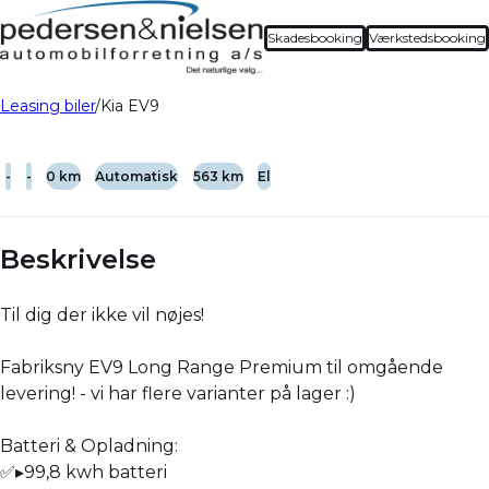
Skadesbooking
Værkstedsbooking
Leasing biler
Kia EV9
-
-
0 km
Automatisk
563 km
El
Beskrivelse
Til dig der ikke vil nøjes!
Fabriksny EV9 Long Range Premium til omgående
levering! - vi har flere varianter på lager :)
Batteri & Opladning:
✅▸99,8 kwh batteri