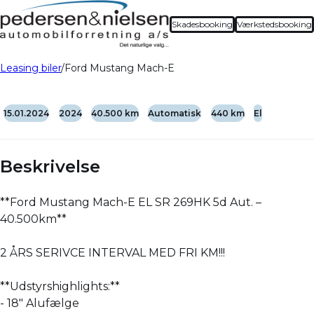
Nyhed
Skadesbooking
Værkstedsbooking
Leasing biler
Ford Mustang Mach-E
15.01.2024
2024
40.500 km
Automatisk
440 km
El
Beskrivelse
**Ford Mustang Mach-E EL SR 269HK 5d Aut. –
40.500km**
2 ÅRS SERIVCE INTERVAL MED FRI KM!!!
**Udstyrshighlights:**
- 18" Alufælge