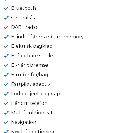
Bluetooth
Centrallås
DAB+ radio
El indst. førersæde m. memory
Elektrisk bagklap
El-foldbare spejle
El-håndbremse
Elruder for/bag
Fartpilot adaptiv
Fod betjent bagklap
Håndfri telefon
Multifunktionsrat
Navigation
Nøglefri betjening