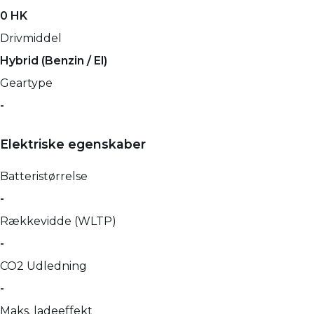
0 HK
Drivmiddel
Hybrid (Benzin / El)
Geartype
-
Elektriske egenskaber
Batteristørrelse
-
Rækkevidde (WLTP)
-
CO2 Udledning
-
Maks. ladeeffekt