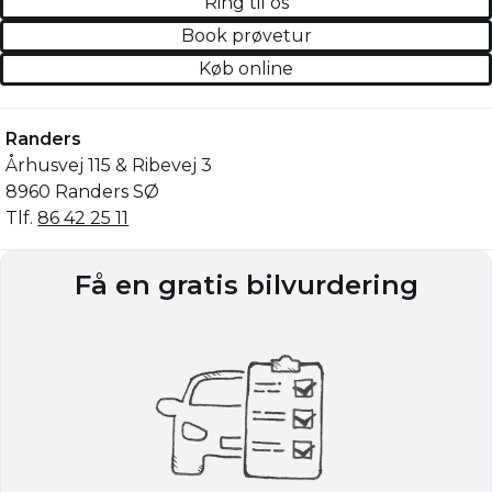
Ring til os
Book prøvetur
Køb online
Randers
Århusvej 115 & Ribevej 3
8960 Randers SØ
Tlf.
86 42 25 11
Få en gratis bilvurdering