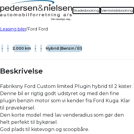
Skadesbooking
Værkstedsbooking
Leasing biler
Ford Ford
-
-
2.000 km
-
-
Hybrid (Benzin / El)
Beskrivelse
Fabriksny Ford Custom limited Plugin hybrid til 2 kister.
Denne bil er rigtig godt udstyret og med den fine
plugin benzin motor som vi kender fra Ford Kuga. Klar
til prøvekørsel.
Den korte model med lav venderadius som gør den
helt perfekt til bykørsel.
God plads til kistevogn og scoopbåre.