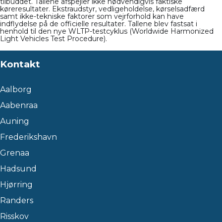
tilbuddet. Tallene afspejler ikke nødvendigvis faktiske
køreresultater. Ekstraudstyr, vedligeholdelse, kørselsadfærd
samt ikke-tekniske faktorer som vejrforhold kan have
indflydelse på de officielle resultater. Tallene blev fastsat i
henhold til den nye WLTP-testcyklus (Worldwide Harmonized
Light Vehicles Test Procedure).
Kontakt
Aalborg
Aabenraa
Auning
Frederikshavn
Grenaa
Hadsund
Hjørring
Randers
Risskov