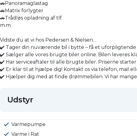
🚗Panoramaglastag
🚗Matrix forlygter
🚗Trådløs opladning af tlf
m.m
Vidste du at vi hos Pedersen & Nielsen…
✔️ Tager din nuværende bil i bytte – få et uforpligtende 
✔️ Sælger alle vores brugte biler online. Bilen leveres k
✔️ Har serviceaftaler til alle brugte biler. Priserne starte
✔️ Er klar til at hjælpe dig! Kontakt os via telefon, mail el
✔️ Hjælper dig med at finde drømmebilen. Vi har mange bi
Udstyr
Varmepumpe
Varme i Rat