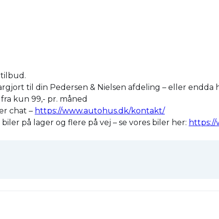
tilbud.
largjort til din Pedersen & Nielsen afdeling – eller endd
r fra kun 99,- pr. måned
ler chat –
https://www.autohus.dk/kontakt/
ler på lager og flere på vej – se vores biler her:
https:/