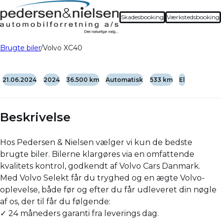
Skadesbooking
Værkstedsbooking
Brugte biler
Volvo XC40
21.06.2024
2024
36.500 km
Automatisk
533 km
El
Beskrivelse
Hos Pedersen & Nielsen vælger vi kun de bedste
brugte biler. Bilerne klargøres via en omfattende
kvalitets kontrol, godkendt af Volvo Cars Danmark.
Med Volvo Selekt får du tryghed og en ægte Volvo-
oplevelse, både før og efter du får udleveret din nøgle
af os, der til får du følgende:
✓ 24 måneders garanti fra leverings dag.