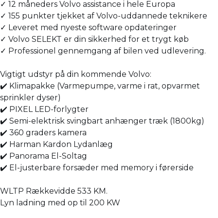
✓ 12 måneders Volvo assistance i hele Europa
✓ 155 punkter tjekket af Volvo-uddannede teknikere
✓ Leveret med nyeste software opdateringer
✓ Volvo SELEKT er din sikkerhed for et trygt køb
✓ Professionel gennemgang af bilen ved udlevering.
Vigtigt udstyr på din kommende Volvo:
✔️ Klimapakke (Varmepumpe, varme i rat, opvarmet
sprinkler dyser)
✔️ PIXEL LED-forlygter
✔️ Semi-elektrisk svingbart anhænger træk (1800kg)
✔️ 360 graders kamera
✔️ Harman Kardon Lydanlæg
✔️ Panorama El-Soltag
✔️ El-justerbare forsæder med memory i førerside
WLTP Rækkevidde 533 KM.
Lyn ladning med op til 200 KW