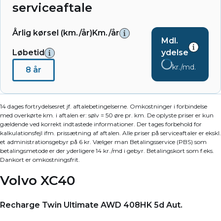
serviceaftale
Årlig kørsel (km./år)
Km./år
Mdl.
Løbetid
ydelse
kr./md.
8 år
14 dages fortrydelsesret jf. aftalebetingelserne. Omkostninger i forbindelse
med overkørte km. i aftalen er: sølv = 50 øre pr. km. De oplyste priser er kun
gældende ved korrekt indtastede informationer. Der tages forbehold for
kalkulationsfejl ifm. prissætning af aftalen. Alle priser på serviceaftaler er ekskl.
et administrationsgebyr på 6 kr. Vælger man Betalingsservice (PBS) som
betalingsmetode er der yderligere 14 kr./md i gebyr. Betalingskort som f.eks.
Dankort er omkostningsfrit.
Volvo XC40
Recharge Twin Ultimate AWD 408HK 5d Aut.