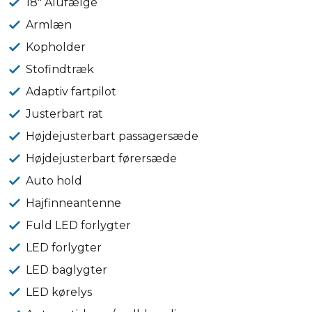
18" Alufælge
Armlæn
Kopholder
Stofindtræk
Adaptiv fartpilot
Justerbart rat
Højdejusterbart passagersæde
Højdejusterbart førersæde
Auto hold
Hajfinneantenne
Fuld LED forlygter
LED forlygter
LED baglygter
LED kørelys