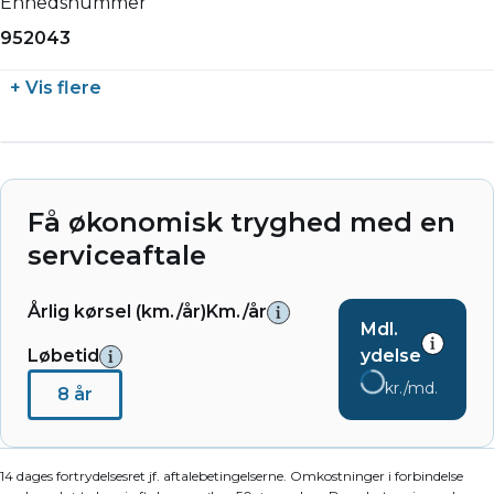
Enhedsnummer
952043
+ Vis flere
Få økonomisk tryghed med en
serviceaftale
Årlig kørsel (km./år)
Km./år
Mdl.
Løbetid
ydelse
kr./md.
8 år
14 dages fortrydelsesret jf. aftalebetingelserne. Omkostninger i forbindelse