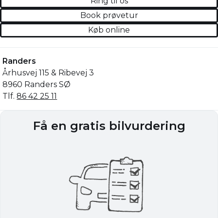
Ring til os
Book prøvetur
Køb online
Randers
Århusvej 115 & Ribevej 3
8960 Randers SØ
Tlf.
86 42 25 11
Få en gratis bilvurdering