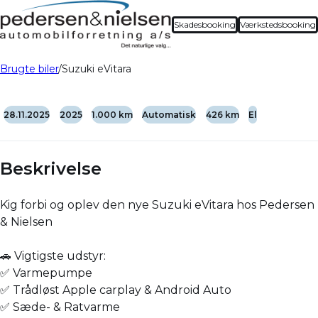
Skadesbooking
Værkstedsbooking
Brugte biler
Suzuki eVitara
28.11.2025
2025
1.000 km
Automatisk
426 km
El
Beskrivelse
Kig forbi og oplev den nye Suzuki eVitara hos Pedersen
& Nielsen
🚗 Vigtigste udstyr:
✅ Varmepumpe
✅ Trådløst Apple carplay & Android Auto
✅ Sæde- & Ratvarme