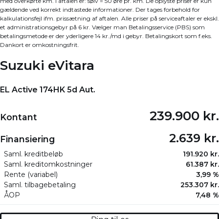
med overkørte km. i aftalen er: sølv = 50 øre pr. km. De oplyste priser er kun
gældende ved korrekt indtastede informationer. Der tages forbehold for
kalkulationsfejl ifm. prissætning af aftalen. Alle priser på serviceaftaler er ekskl.
et administrationsgebyr på 6 kr. Vælger man Betalingsservice (PBS) som
betalingsmetode er der yderligere 14 kr./md i gebyr. Betalingskort som f.eks.
Dankort er omkostningsfrit.
Suzuki eVitara
EL Active 174HK 5d Aut.
239.900 kr.
Kontant
2.639 kr.
Finansiering
Saml. kreditbeløb
191.920 kr.
Saml. kreditomkostninger
61.387 kr.
Rente (variabel)
3,99 %
Saml. tilbagebetaling
253.307 kr.
ÅOP
7,48 %