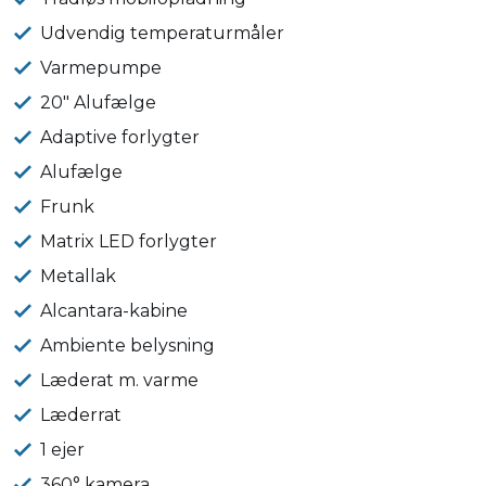
Udvendig temperaturmåler
Varmepumpe
20" Alufælge
Adaptive forlygter
Alufælge
Frunk
Matrix LED forlygter
Metallak
Alcantara-kabine
Ambiente belysning
Læderat m. varme
Læderrat
1 ejer
360° kamera