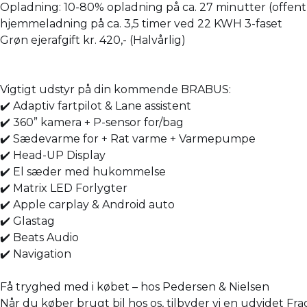
Opladning: 10-80% opladning på ca. 27 minutter (offentl
hjemmeladning på ca. 3,5 timer ved 22 KWH 3-faset
Grøn ejerafgift kr. 420,- (Halvårlig)
Vigtigt udstyr på din kommende BRABUS:
✔️ Adaptiv fartpilot & Lane assistent
✔️ 360” kamera + P-sensor for/bag
✔️ Sædevarme for + Rat varme + Varmepumpe
✔️ Head-UP Display
✔️ El sæder med hukommelse
✔️ Matrix LED Forlygter
✔️ Apple carplay & Android auto
✔️ Glastag
✔️ Beats Audio
✔️ Navigation
Få tryghed med i købet – hos Pedersen & Nielsen
Når du køber brugt bil hos os, tilbyder vi en udvidet Fr