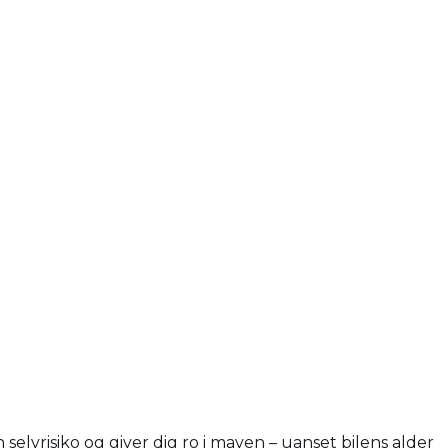
selvrisiko og giver dig ro i maven – uanset bilens alder