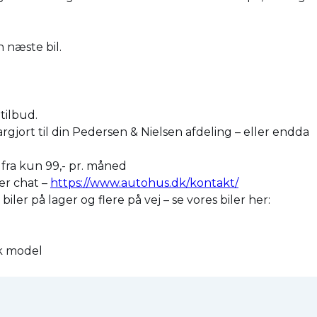
n næste bil.
tilbud.
argjort til din Pedersen & Nielsen afdeling – eller endda
r fra kun 99,- pr. måned
ler chat –
https://www.autohus.dk/kontakt/
er på lager og flere på vej – se vores biler her:
sk model