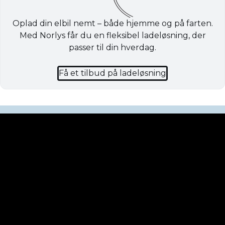
Oplad din elbil nemt – både hjemme og på farten.
Med Norlys får du en fleksibel ladeløsning, der
passer til din hverdag.
Få et tilbud på ladeløsning