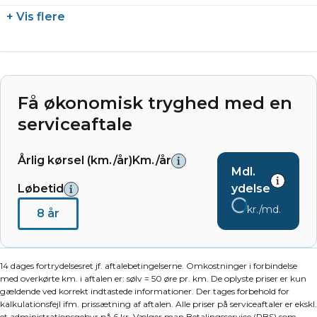
+ Vis flere
Få økonomisk tryghed med en
serviceaftale
Årlig kørsel (km./år)
Km./år
Mdl.
Løbetid
ydelse
kr./md.
8 år
14 dages fortrydelsesret jf. aftalebetingelserne. Omkostninger i forbindelse
med overkørte km. i aftalen er: sølv = 50 øre pr. km. De oplyste priser er kun
gældende ved korrekt indtastede informationer. Der tages forbehold for
kalkulationsfejl ifm. prissætning af aftalen. Alle priser på serviceaftaler er ekskl.
et administrationsgebyr på 6 kr. Vælger man Betalingsservice (PBS) som