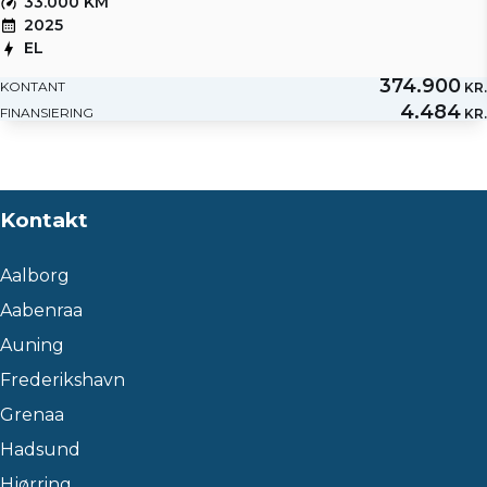
33.000 KM
2025
EL
374.900
KONTANT
KR.
4.484
FINANSIERING
KR.
Kontakt
Aalborg
Aabenraa
Auning
Frederikshavn
Grenaa
Hadsund
Hjørring