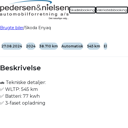
Skadesbooking
Værkstedsbooking
Brugte biler
Skoda Enyaq
27.08.2024
2024
38.710 km
Automatisk
545 km
El
Beskrivelse
🚗 Tekniske detaljer:
✅ WLTP: 545 km
✅ Batteri: 77 kwh
✅ 3-faset opladning