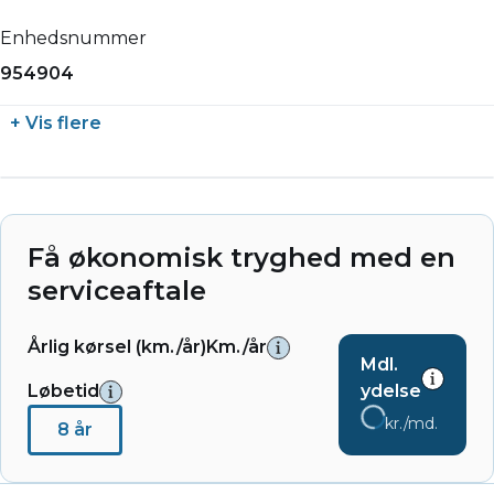
Enhedsnummer
954904
+ Vis flere
Få økonomisk tryghed med en
serviceaftale
Årlig kørsel (km./år)
Km./år
Mdl.
Løbetid
ydelse
kr./md.
8 år