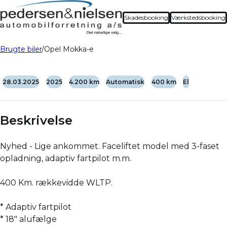
Skadesbooking
Værkstedsbooking
Brugte biler
Opel Mokka-e
28.03.2025
2025
4.200 km
Automatisk
400 km
El
Beskrivelse
Nyhed - Lige ankommet. Faceliftet model med 3-faset
opladning, adaptiv fartpilot m.m.
400 Km. rækkevidde WLTP.
* Adaptiv fartpilot
* 18" alufælge