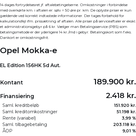
14 dages fortrydelsesret jf. aftalebetingelserne. Omkostninger i forbindelse
med overkørte km. i aftalen er: sølv = 50 øre pr. km. De oplyste priser er kun
gældende ved korrekt indtastede informationer. Der tages forbehold for
kalkulationsfejl ifm. prissætning af aftalen. Alle priser på serviceaftaler er ekskl.
et administrationsgebyr på 6 kr. Vælger man Betalingsservice (PBS) som
betalingsmetode er der yderligere 14 kr./md i gebyr. Betalingskort som f.eks.
Dankort er omkostningsfrit.
Opel Mokka-e
EL Edition 156HK 5d Aut.
189.900 kr.
Kontant
2.418 kr.
Finansiering
Saml. kreditbeløb
151.920 kr.
Saml. kreditomkostninger
51.198 kr.
Rente (variabel)
3,99 %
Saml. tilbagebetaling
203.118 kr.
ÅOP
9,01 %