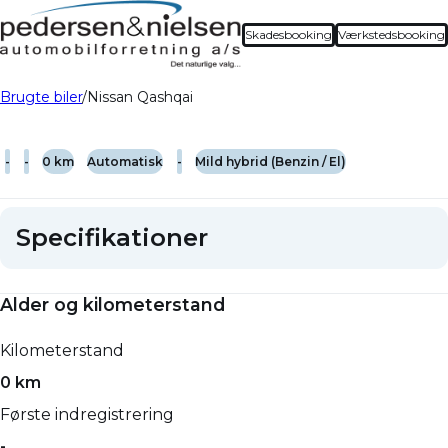
Skadesbooking
Værkstedsbooking
Brugte biler
Nissan Qashqai
-
-
0 km
Automatisk
-
Mild hybrid (Benzin / El)
Specifikationer
Alder og kilometerstand
Kilometerstand
0 km
Første indregistrering
-