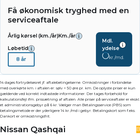
Få økonomisk tryghed med en
serviceaftale
Årlig kørsel (km./år)
Km./år
Mdl.
Løbetid
ydelse
kr./md.
8 år
14 dages fortrydelsesret jf. aftalebetingelserne. Omkostninger i forbindelse
med overkørte km. i aftalen er: sølv = 50 øre pr. km. De oplyste priser er kun
gældende ved korrekt indtastede informationer. Der tages forbehold for
kalkulationsfejl ifm. prissætning af aftalen. Alle priser på serviceaftaler er ekskl.
et administrationsgebyr på 6 kr. Vælger man Betalingsservice (PBS) som
betalingsmetode er der yderligere 14 kr./md i gebyr. Betalingskort som f.eks.
Dankort er omkostningsfrit.
Nissan Qashqai
B