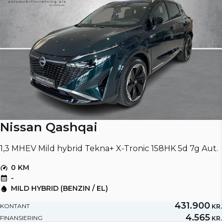
Nissan Qashqai
1,3 MHEV Mild hybrid Tekna+ X-Tronic 158HK 5d 7g Aut.
0 KM
-
MILD HYBRID (BENZIN / EL)
431.900
KONTANT
KR.
4.565
FINANSIERING
KR.