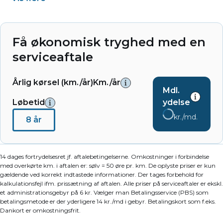
Få økonomisk tryghed med en
serviceaftale
Årlig kørsel (km./år)
Km./år
Mdl.
Løbetid
ydelse
kr./md.
8 år
14 dages fortrydelsesret jf. aftalebetingelserne. Omkostninger i forbindelse
med overkørte km. i aftalen er: sølv = 50 øre pr. km. De oplyste priser er kun
gældende ved korrekt indtastede informationer. Der tages forbehold for
kalkulationsfejl ifm. prissætning af aftalen. Alle priser på serviceaftaler er ekskl.
et administrationsgebyr på 6 kr. Vælger man Betalingsservice (PBS) som
betalingsmetode er der yderligere 14 kr./md i gebyr. Betalingskort som f.eks.
Dankort er omkostningsfrit.