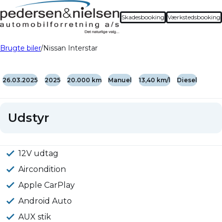
Skadesbooking
Værkstedsbooking
Brugte biler
Nissan Interstar
26.03.2025
2025
20.000 km
Manuel
13,40 km/l
Diesel
Udstyr
12V udtag
Aircondition
Apple CarPlay
Android Auto
AUX stik