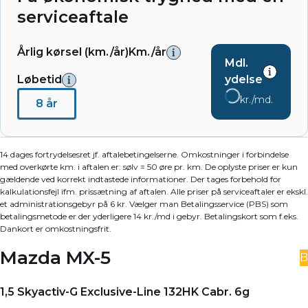
serviceaftale
Årlig kørsel (km./år)
Km./år
Mdl.
Løbetid
ydelse
kr./md.
8 år
14 dages fortrydelsesret jf. aftalebetingelserne. Omkostninger i forbindelse
med overkørte km. i aftalen er: sølv = 50 øre pr. km. De oplyste priser er kun
gældende ved korrekt indtastede informationer. Der tages forbehold for
kalkulationsfejl ifm. prissætning af aftalen. Alle priser på serviceaftaler er ekskl.
et administrationsgebyr på 6 kr. Vælger man Betalingsservice (PBS) som
betalingsmetode er der yderligere 14 kr./md i gebyr. Betalingskort som f.eks.
Dankort er omkostningsfrit.
Mazda MX-5
B
1,5 Skyactiv-G Exclusive-Line 132HK Cabr. 6g