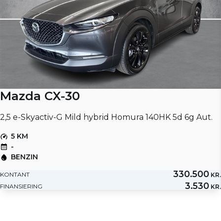
Mazda CX-30
2,5 e-Skyactiv-G Mild hybrid Homura 140HK 5d 6g Aut.
5 KM
-
BENZIN
330.500
KONTANT
KR.
3.530
FINANSIERING
KR.