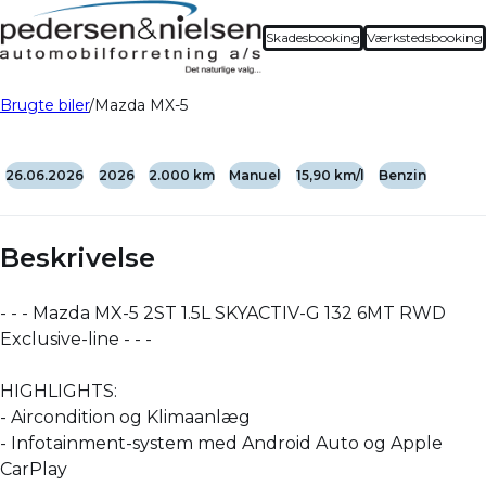
Skadesbooking
Værkstedsbooking
Brugte biler
Mazda MX-5
26.06.2026
2026
2.000 km
Manuel
15,90 km/l
Benzin
Beskrivelse
- - - Mazda MX-5 2ST 1.5L SKYACTIV-G 132 6MT RWD
Exclusive-line - - -
HIGHLIGHTS:
- Aircondition og Klimaanlæg
- Infotainment-system med Android Auto og Apple
CarPlay