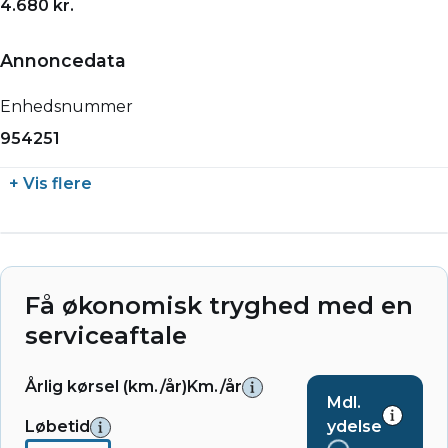
4.680 kr.
Annoncedata
Enhedsnummer
954251
+ Vis flere
Få økonomisk tryghed med en
serviceaftale
Årlig kørsel (km./år)
Km./år
Mdl.
Løbetid
ydelse