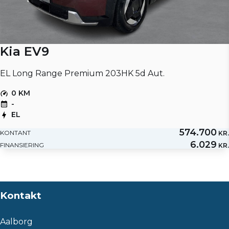
Kia EV9
EL Long Range Premium 203HK 5d Aut.
0 KM
-
EL
574.700
KONTANT
KR.
6.029
FINANSIERING
KR.
Kontakt
Aalborg