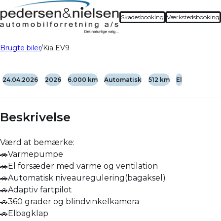
Skadesbooking
Værkstedsbooking
Brugte biler
Kia EV9
24.04.2026
2026
6.000 km
Automatisk
512 km
El
Beskrivelse
Værd at bemærke:
🚗Varmepumpe
🚗El forsæder med varme og ventilation
🚗Automatisk niveauregulering(bagaksel)
🚗Adaptiv fartpilot
🚗360 grader og blindvinkelkamera
🚗Elbagklap