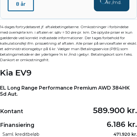
kr./md.
8 år
14 dages fortrydelsesret jf. aftalebetingelserne. Omkostninger i forbindelse
med overkørte km. i aftalen er: sølv = 50 øre pr. km. De oplyste priser er kun
gældende ved korrekt indtastede informationer. Der tages forbehold for
kalkulationsfejl ifm. prissætning af aftalen. Alle priser på serviceaftaler er ekskl.
et administrationsgebyr på 6 kr. Vælger man Betalingsservice (PBS) som
betalingsmetode er der yderligere 14 kr./md i gebyr. Betalingskort som f.eks.
Dankort er omkostningsfrit.
Kia EV9
EL Long Range Performance Premium AWD 384HK
5d Aut.
589.900 kr.
Kontant
6.186 kr.
Finansiering
Saml. kreditbeløb
471.920 kr.