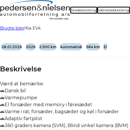
Skadesbooking
Værkstedsbooking
Brugte biler
Kia EV4
28.01.2026
2026
2.500 km
Automatisk
584 km
El
Beskrivelse
Værd at bemærke:
🚗Dansk bil
🚗Varmepumpe
🚗El forsæder med memory i føresædet
🚗Varme i rat, forsæder, bagsæder og køl i forsæder
🚗Adaptiv fartpilot
🚗360 graders kamera (SVM), Blind vinkel kamera (BVM)