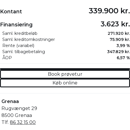
339.900 kr.
Kontant
3.623 kr.
Finansiering
Saml. kreditbeløb
271.920 kr.
Saml. kreditomkostninger
75.909 kr.
Rente (variabel)
3,99 %
Saml. tilbagebetaling
347.829 kr.
ÅOP
6,57 %
Book prøvetur
Køb online
Grenaa
Rugvænget 29
8500 Grenaa
Tlf.
86 32 15 00