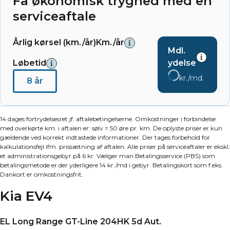
Få økonomisk tryghed med en
serviceaftale
Årlig kørsel (km./år)
Km./år
Mdl.
Løbetid
ydelse
kr./md.
8 år
14 dages fortrydelsesret jf. aftalebetingelserne. Omkostninger i forbindelse
med overkørte km. i aftalen er: sølv = 50 øre pr. km. De oplyste priser er kun
gældende ved korrekt indtastede informationer. Der tages forbehold for
kalkulationsfejl ifm. prissætning af aftalen. Alle priser på serviceaftaler er ekskl.
et administrationsgebyr på 6 kr. Vælger man Betalingsservice (PBS) som
betalingsmetode er der yderligere 14 kr./md i gebyr. Betalingskort som f.eks.
Dankort er omkostningsfrit.
Kia EV4
EL Long Range GT-Line 204HK 5d Aut.